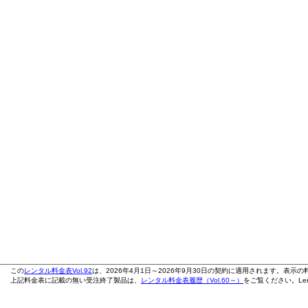
この
レンタル料金表Vol.92
は、2026年4月1日～2026年9月30日の契約に適用されます。表示
上記料金表に記載の無い受注終了製品は、
レンタル料金表履歴（Vol.60～）
をご覧ください。Leno