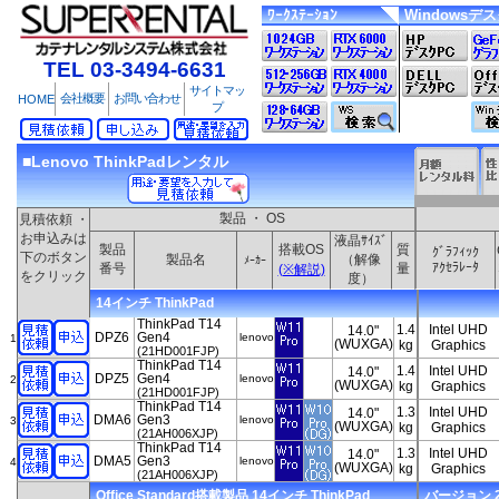
ﾜｰｸｽﾃｰｼｮﾝ
Windowsデ
TEL 03-3494-6631
サイトマッ
会社概要
お問い合わせ
HOME
プ
■Lenovo ThinkPadレンタル
製品 ・ OS
見積依頼 ・
お申込みは
液晶ｻｲｽﾞ
製品
搭載OS
質
ｸﾞﾗﾌｨｯｸ
下のボタン
製品名
（解像
ﾒｰｶｰ
ｱｸｾﾗﾚｰﾀ
番号
量
(※解説)
をクリック
度）
14インチ ThinkPad
ThinkPad T14
1.4
Intel UHD
14.0"
DPZ6
Gen4
lenovo
1
(WUXGA)
kg
Graphics
(21HD001FJP)
ThinkPad T14
1.4
Intel UHD
14.0"
DPZ5
Gen4
lenovo
2
(WUXGA)
kg
Graphics
(21HD001FJP)
ThinkPad T14
1.3
Intel UHD
14.0"
DMA6
Gen3
lenovo
3
(WUXGA)
kg
Graphics
(21AH006XJP)
ThinkPad T14
1.3
Intel UHD
14.0"
DMA5
Gen3
lenovo
4
(WUXGA)
kg
Graphics
(21AH006XJP)
Office Standard搭載製品 14インチ ThinkPad
バージョン 202