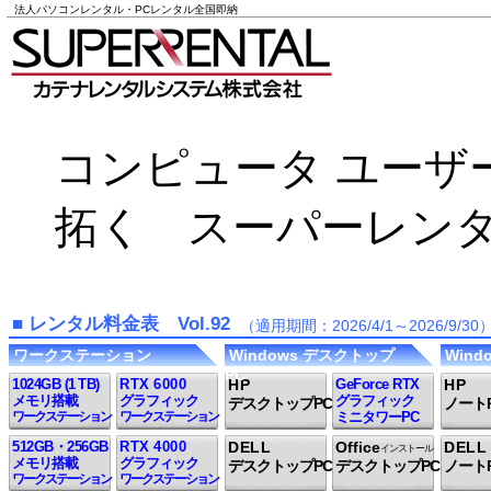
法人パソコンレンタル・PCレンタル全国即納
コンピュータ ユーザ
拓く スーパーレンタル Ver
■ レンタル料金表 Vol.92
（適用期間：2026/4/1～2026/9/30
ワークステーション
Windows デスクトップ
Wind
PC
1024GB (1 TB)
RTX 6000
HP
GeForce RTX
HP
メモリ搭載
グラフィック
グラフィック
デスクトップPC
ノート
ワークステーション
ワークステーション
ミニタワーPC
512GB・256GB
RTX 4000
DELL
Office
DELL
インストール
メモリ搭載
グラフィック
デスクトップPC
デスクトップPC
ノート
ワークステーション
ワークステーション