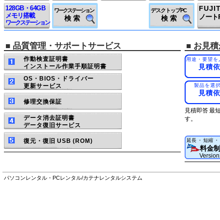
128GB・64GB
FUJI
ワークステーション
デスクトップPC
メモリ搭載
ノート
検 索
検 索
ワークステーション
■ 品質管理・サポートサービス
■ お見
作動検査証明書
用途・要望を
インストール作業手順証明書
見積
OS・BIOS・ドライバー
更新サービス
製品を選
見積
修理交換保証
見積即答 最
データ消去証明書
す。
データ復旧サービス
復元・復旧 USB (ROM)
延長 ・ 短縮 
料金
Versio
パソコンレンタル・PCレンタル/カテナレンタルシステム