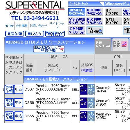
ﾜｰｸｽﾃｰｼｮﾝ
Windowsデ
TEL 03-3494-6631
サイトマッ
会社概要
お問い合わせ
HOME
プ
■1024GB (1TB)メモリ ワークステーション
製品 ・ OS
CPU
見積依頼 ・
お申込みは
搭載OS
製品
製品名
ｺｱ数
下のボタン
型番
ﾒｰｶｰ
番号
(GPUﾓﾃﾞﾙ)
(※解説)
(ｽﾚｯﾄﾞ)
をクリック
1024GBメモリ搭載ワークステーション
56
コア
Precision 7960 Tower
Xeon w9-
DSS7
(RTX 6000 Adaモデ
(112
ス
1
DELL
3495X
(
ル)
)
レ
56
コア
Precision 7960 Tower
Xeon w9-
DSS6
(RTX 6000 Adaモデ
(112
ス
2
DELL
3495X
(
ル)
)
レ
56
コア
Precision 7960 Tower
Xeon w9-
DSS5
(RTX 4000 Adaモデ
(112
ス
3
DELL
3495X
(
ル)
)
レ