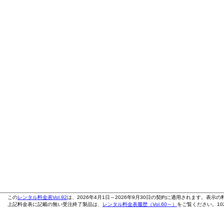
この
レンタル料金表Vol.92
は、2026年4月1日～2026年9月30日の契約に適用されます。表示
上記料金表に記載の無い受注終了製品は、
レンタル料金表履歴（Vol.60～）
をご覧ください。102