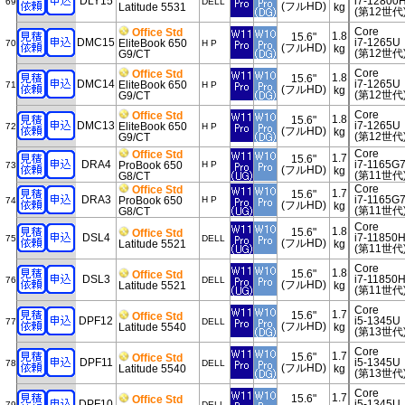
DLY15
i7-12800
69
DELL
(フルHD)
Latitude 5531
kg
(第12世代
Core
Office Std
1.8
15.6"
DMC15
i7-1265U
EliteBook 650
70
H P
(フルHD)
kg
(第12世代
G9/CT
Core
Office Std
1.8
15.6"
DMC14
i7-1265U
EliteBook 650
71
H P
(フルHD)
kg
(第12世代
G9/CT
Core
Office Std
1.8
15.6"
DMC13
i7-1265U
EliteBook 650
72
H P
(フルHD)
kg
(第12世代
G9/CT
Core
Office Std
1.7
15.6"
DRA4
i7-1165G
ProBook 650
H P
73
(フルHD)
kg
(第11世代
G8/CT
Core
Office Std
1.7
15.6"
DRA3
i7-1165G
ProBook 650
H P
74
(フルHD)
kg
(第11世代
G8/CT
Core
1.8
15.6"
Office Std
DSL4
i7-11850
75
DELL
(フルHD)
Latitude 5521
kg
(第11世代
Core
1.8
15.6"
Office Std
DSL3
i7-11850
76
DELL
(フルHD)
Latitude 5521
kg
(第11世代
Core
1.7
15.6"
Office Std
DPF12
i5-1345U
77
DELL
(フルHD)
Latitude 5540
kg
(第13世代
Core
1.7
15.6"
Office Std
DPF11
i5-1345U
78
DELL
(フルHD)
Latitude 5540
kg
(第13世代
Core
1.7
15.6"
Office Std
DPF10
i5-1345U
79
DELL