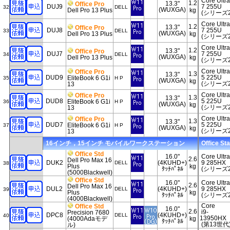
Core Ultra
1.2
13.3"
Office Pro
DUJ9
7 255U
32
DELL
(WUXGA)
Dell Pro 13 Plus
kg
(シリーズ2
Core Ultra
1.2
13.3"
Office Pro
DUJ8
7 255U
33
DELL
(WUXGA)
Dell Pro 13 Plus
kg
(シリーズ2
Core Ultra
1.2
13.3"
Office Pro
DUJ7
7 255U
34
DELL
(WUXGA)
Dell Pro 13 Plus
kg
(シリーズ2
Core Ultra
Office Pro
1.3
13.3"
DUD9
5 225U
EliteBook 6 G1i
35
H P
(WUXGA)
kg
(シリーズ2
13
Core Ultra
Office Pro
1.3
13.3"
DUD8
5 225U
EliteBook 6 G1i
36
H P
(WUXGA)
kg
(シリーズ2
13
Core Ultra
Office Pro
1.3
13.3"
DUD7
5 225U
EliteBook 6 G1i
37
H P
(WUXGA)
kg
(シリーズ2
13
16インチ，15インチ モバイルワークステーション
Office St
Office Std
16.0"
Core Ultra
2.6
Dell Pro Max 16
DUK2
(4KUHD+)
9 285HX
DELL
38
Plus
kg
ﾀｯﾁﾊﾟﾈﾙ
(シリーズ2
(5000Blackwell)
Office Std
16.0"
Core Ultra
2.6
Dell Pro Max 16
DUL2
(4KUHD+)
9 285HX
DELL
39
Plus
kg
ﾀｯﾁﾊﾟﾈﾙ
(シリーズ2
(4000Blackwell)
Core
Office Std
16.0"
2.6
i9-
Precision 7680
DPC8
(4KUHD+)
DELL
40
13950HX
(4000Adaモデ
kg
ﾀｯﾁﾊﾟﾈﾙ
(第13世代
ル)