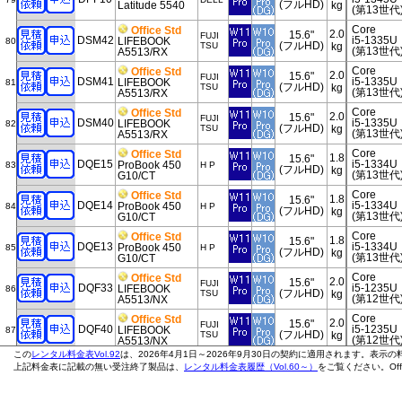
(フルHD)
Latitude 5540
kg
(第13世代
Core
Office Std
2.0
15.6"
FUJI
DSM42
i5-1335U
LIFEBOOK
80
(フルHD)
TSU
kg
(第13世代
A5513/RX
Core
Office Std
2.0
15.6"
FUJI
DSM41
i5-1335U
LIFEBOOK
81
(フルHD)
TSU
kg
(第13世代
A5513/RX
Core
Office Std
2.0
15.6"
FUJI
DSM40
i5-1335U
LIFEBOOK
82
(フルHD)
TSU
kg
(第13世代
A5513/RX
Core
Office Std
1.8
15.6"
DQE15
i5-1334U
ProBook 450
83
H P
(フルHD)
kg
(第13世代
G10/CT
Core
Office Std
1.8
15.6"
DQE14
i5-1334U
ProBook 450
84
H P
(フルHD)
kg
(第13世代
G10/CT
Core
Office Std
1.8
15.6"
DQE13
i5-1334U
ProBook 450
85
H P
(フルHD)
kg
(第13世代
G10/CT
Core
Office Std
2.0
15.6"
FUJI
DQF33
i5-1235U
LIFEBOOK
86
(フルHD)
TSU
kg
(第12世代
A5513/NX
Core
Office Std
2.0
15.6"
FUJI
DQF40
i5-1235U
LIFEBOOK
87
(フルHD)
TSU
kg
(第12世代
A5513/NX
この
レンタル料金表Vol.92
は、2026年4月1日～2026年9月30日の契約に適用されます。表示
Core
Office Std
2.0
15.6"
FUJI
上記料金表に記載の無い受注終了製品は、
レンタル料金表履歴（Vol.60～）
をご覧ください。Of
DQF39
i5-1235U
LIFEBOOK
88
(フルHD)
TSU
kg
(第12世代
A5513/NX
Core