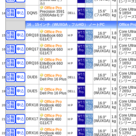
(シリーズ1
ル)
Office Pro
Core Ultra
1.8
15.6"
Precision 3591
DQN5
9 185H
DELL
14
(フルHD)
(2000Adaモデ
kg
(シリーズ1
ル)
16，15インチ（WUXGA，フルHD） ノートPC
Office Pr
Core Ultra
Office Pro
1.8
16.0"
DRQ18
7 165U
EliteBook 660
15
H P
(WUXGA)
kg
(シリーズ1
G11/CT
Core Ultra
Office Pro
1.8
16.0"
DRQ17
7 165U
EliteBook 660
16
H P
(WUXGA)
kg
(シリーズ1
G11/CT
Core Ultra
Office Pro
1.8
16.0"
DRQ16
7 165U
EliteBook 660
17
H P
(WUXGA)
kg
(シリーズ1
G11/CT
Core Ultra
1.9
16.0"
Office Pro
DUE6
7 265U
18
DELL
(WUXGA)
Dell Pro 16 Plus
kg
(シリーズ2
Core Ultra
1.9
16.0"
Office Pro
DUE5
7 265U
19
DELL
(WUXGA)
Dell Pro 16 Plus
kg
(シリーズ2
Core Ultra
Office Pro
1.8
16.0"
DRX18
5 125U
ProBook 460
20
H P
(WUXGA)
kg
(シリーズ1
G11/CT
Core Ultra
Office Pro
1.8
16.0"
DRX17
5 125U
ProBook 460
21
H P
(WUXGA)
kg
(シリーズ1
G11/CT
Core Ultra
Office Pro
1.8
16.0"
DRX16
5 125U
ProBook 460
22
H P
(WUXGA)
kg