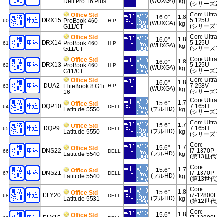
(WUXGA)
Dell Pro 16 Plus
kg
(シリーズ2
Core Ultra
Office Std
1.8
16.0"
DRX15
5 125U
ProBook 460
60
H P
(WUXGA)
kg
(シリーズ1
G11/CT
Core Ultra
Office Std
1.8
16.0"
DRX14
5 125U
ProBook 460
61
H P
(WUXGA)
kg
(シリーズ1
G11/CT
Core Ultra
Office Std
1.8
16.0"
DRX13
5 125U
ProBook 460
62
H P
(WUXGA)
kg
(シリーズ1
G11/CT
Core Ultra
Office Std
1.8
16.0"
DUA2
7 258V
EliteBook 8 G1i
H P
63
(WUXGA)
kg
(シリーズ2
16
Core Ultra
1.7
15.6"
Office Std
DQP10
7 165H
64
DELL
(フルHD)
Latitude 5550
kg
(シリーズ1
Core Ultra
1.7
15.6"
Office Std
DQP9
7 165H
65
DELL
(フルHD)
Latitude 5550
kg
(シリーズ1
Core
1.7
15.6"
Office Std
DNS22
i7-1370P
66
DELL
(フルHD)
Latitude 5540
kg
(第13世代
Core
1.7
15.6"
Office Std
DNS21
i7-1370P
67
DELL
(フルHD)
Latitude 5540
kg
(第13世代
Core
1.8
15.6"
Office Std
DLY20
i7-12800
68
DELL
(フルHD)
Latitude 5531
kg
(第12世代
Core
1.8
15.6"
Office Std