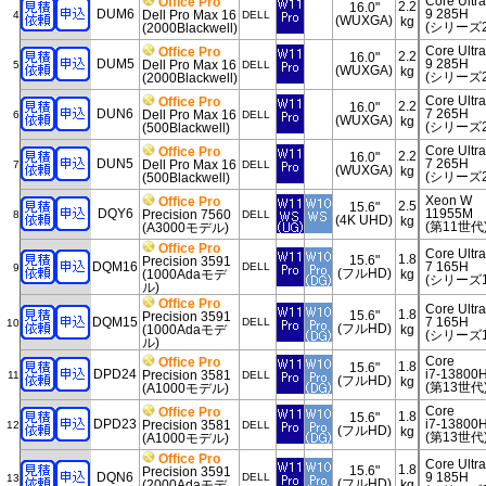
Core Ultra
Office Pro
2.2
16.0"
DUM6
9 285H
Dell Pro Max 16
4
DELL
(WUXGA)
kg
(シリーズ2
(2000Blackwell)
Core Ultra
Office Pro
2.2
16.0"
DUM5
9 285H
Dell Pro Max 16
5
DELL
(WUXGA)
kg
(シリーズ2
(2000Blackwell)
Core Ultra
Office Pro
2.2
16.0"
DUN6
7 265H
Dell Pro Max 16
6
DELL
(WUXGA)
kg
(シリーズ2
(500Blackwell)
Core Ultra
Office Pro
2.2
16.0"
DUN5
7 265H
Dell Pro Max 16
7
DELL
(WUXGA)
kg
(シリーズ2
(500Blackwell)
Xeon W
Office Pro
2.5
15.6"
DQY6
11955M
Precision 7560
8
DELL
(4K UHD)
kg
(第11世代
(A3000モデル)
Office Pro
Core Ultra
1.8
15.6"
Precision 3591
DQM16
7 165H
DELL
9
(フルHD)
(1000Adaモデ
kg
(シリーズ1
ル)
Office Pro
Core Ultra
1.8
15.6"
Precision 3591
DQM15
7 165H
DELL
10
(フルHD)
(1000Adaモデ
kg
(シリーズ1
ル)
Core
Office Pro
1.8
15.6"
DPD24
i7-13800
Precision 3581
11
DELL
(フルHD)
kg
(第13世代
(A1000モデル)
Core
Office Pro
1.8
15.6"
DPD23
i7-13800
Precision 3581
12
DELL
(フルHD)
kg
(第13世代
(A1000モデル)
Office Pro
Core Ultra
1.8
15.6"
Precision 3591
DQN6
9 185H
DELL
13
(フルHD)
(2000Adaモデ
kg