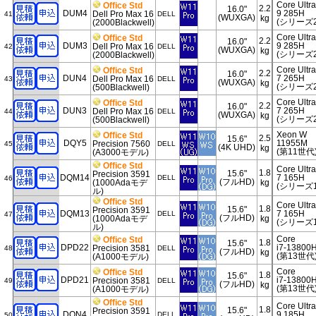
Core Ultra
Office Std
2.2
16.0"
DUM4
9 285H
Dell Pro Max 16
41
DELL
(WUXGA)
kg
(シリーズ2
(2000Blackwell)
Core Ultra
Office Std
2.2
16.0"
DUM3
9 285H
Dell Pro Max 16
42
DELL
(WUXGA)
kg
(シリーズ2
(2000Blackwell)
Core Ultra
Office Std
2.2
16.0"
DUN4
7 265H
Dell Pro Max 16
43
DELL
(WUXGA)
kg
(シリーズ2
(500Blackwell)
Core Ultra
Office Std
2.2
16.0"
DUN3
7 265H
Dell Pro Max 16
44
DELL
(WUXGA)
kg
(シリーズ2
(500Blackwell)
Xeon W
Office Std
2.5
15.6"
DQY5
11955M
Precision 7560
45
DELL
(4K UHD)
kg
(第11世代
(A3000モデル)
Office Std
Core Ultra
1.8
15.6"
Precision 3591
DQM14
7 165H
DELL
46
(フルHD)
(1000Adaモデ
kg
(シリーズ1
ル)
Office Std
Core Ultra
1.8
15.6"
Precision 3591
DQM13
7 165H
DELL
47
(フルHD)
(1000Adaモデ
kg
(シリーズ1
ル)
Core
Office Std
1.8
15.6"
DPD22
i7-13800
Precision 3581
48
DELL
(フルHD)
kg
(第13世代
(A1000モデル)
Core
Office Std
1.8
15.6"
DPD21
i7-13800
Precision 3581
49
DELL
(フルHD)
kg
(第13世代
(A1000モデル)
Office Std
Core Ultra
1.8
15.6"
Precision 3591
DQN4
9 185H
DELL
50