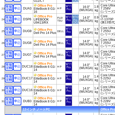
(シリーズ1
G11/CT
Core Ultra
Office Pro
1.8
16.0"
DUA3
7 258V
EliteBook 8 G1i
H P
23
(WUXGA)
kg
(シリーズ2
16
Core
Office Pro
0.9
14.0"
FUJI
DSP6
i7-1370P
LIFEBOOK
24
(WUXGA)
TSU
kg
(第13世代
U9413/RX
Core Ultra
1.5
14.0"
Office Pro
DUG9
7 255U
25
DELL
(WUXGA)
Dell Pro 14 Plus
kg
(シリーズ2
Core Ultra
1.5
14.0"
Office Pro
DUG8
7 255U
26
DELL
(WUXGA)
Dell Pro 14 Plus
kg
(シリーズ2
Core Ultra
1.5
14.0"
Office Pro
DUG7
7 255U
27
DELL
(WUXGA)
Dell Pro 14 Plus
kg
(シリーズ2
Core Ultra
Office Pro
1.4
14.0"
DUC18
5 225U
EliteBook 6 G1i
28
H P
(WUXGA)
kg
(シリーズ2
14
Core Ultra
Office Pro
1.4
14.0"
DUC17
5 225U
EliteBook 6 G1i
29
H P
(WUXGA)
kg
(シリーズ2
14
Core Ultra
Office Pro
1.4
14.0"
DUC16
5 225U
EliteBook 6 G1i
30
H P
(WUXGA)
kg
(シリーズ2
14
Core Ultra
Office Pro
1.5
14.0"
DUB3
5 228V
EliteBook 8 G1i
H P
31
(WUXGA)
kg
(シリーズ2
14
13インチ ノートPC
Office Pr