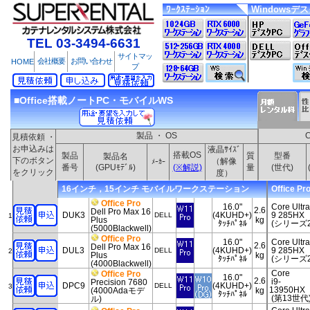
ﾜｰｸｽﾃｰｼｮﾝ
Windowsデ
TEL 03-3494-6631
サイトマッ
会社概要
お問い合わせ
HOME
プ
■Office搭載ノートPC・モバイルWS
製品 ・ OS
見積依頼 ・
お申込みは
液晶ｻｲｽﾞ
搭載OS
製品
質
型番
製品名
下のボタン
（解像
ﾒｰｶｰ
番号
(GPUﾓﾃﾞﾙ)
(※解説)
量
(世代)
をクリック
度）
16インチ，15インチ モバイルワークステーション
Office Pr
Office Pro
16.0"
Core Ultra
2.6
Dell Pro Max 16
DUK3
(4KUHD+)
9 285HX
DELL
1
Plus
kg
ﾀｯﾁﾊﾟﾈﾙ
(シリーズ2
(5000Blackwell)
Office Pro
16.0"
Core Ultra
2.6
Dell Pro Max 16
DUL3
(4KUHD+)
9 285HX
DELL
2
Plus
kg
ﾀｯﾁﾊﾟﾈﾙ
(シリーズ2
(4000Blackwell)
Core
Office Pro
16.0"
2.6
i9-
Precision 7680
DPC9
(4KUHD+)
DELL
3
13950HX
(4000Adaモデ
kg
ﾀｯﾁﾊﾟﾈﾙ
(第13世代
ル)