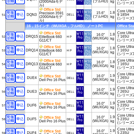
(フルHD)
(2000Adaモデ
kg
(シリーズ1
ル)
Office Std
Core Ultra
1.8
15.6"
Precision 3591
DQN3
9 185H
DELL
51
(フルHD)
(2000Adaモデ
kg
(シリーズ1
ル)
16，15インチ（WUXGA，フルHD） ノートPC
Office St
Core Ultra
Office Std
1.8
16.0"
DRQ15
7 165U
EliteBook 660
52
H P
(WUXGA)
kg
(シリーズ1
G11/CT
Core Ultra
Office Std
1.8
16.0"
DRQ14
7 165U
EliteBook 660
53
H P
(WUXGA)
kg
(シリーズ1
G11/CT
Core Ultra
Office Std
1.8
16.0"
DRQ13
7 165U
EliteBook 660
54
H P
(WUXGA)
kg
(シリーズ1
G11/CT
Core Ultra
1.9
16.0"
Office Std
DUE4
7 265U
55
DELL
(WUXGA)
Dell Pro 16 Plus
kg
(シリーズ2
Core Ultra
1.9
16.0"
Office Std
DUE3
7 265U
56
DELL
(WUXGA)
Dell Pro 16 Plus
kg
(シリーズ2
Core Ultra
1.9
16.0"
Office Std
DUF6
5 235U
57
DELL
(WUXGA)
Dell Pro 16 Plus
kg
(シリーズ2
Core Ultra
1.9
16.0"
Office Std
DUF5
5 235U
58
DELL
(WUXGA)
Dell Pro 16 Plus
kg
(シリーズ2
Core Ultra
1.9
16.0"
Office Std
DUF4
5 235U
59
DELL